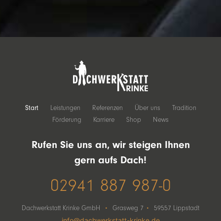
Start
Leistungen
Referenzen
Über uns
Tradition
Förderung
Karriere
Shop
News
Rufen Sie uns an, wir steigen Ihnen
gern aufs Dach!
02941 887 987-0
·
·
Dachwerkstatt Krinke GmbH
Grasweg 7
59557 Lippstadt
info@dachwerkstatt-krinke.de